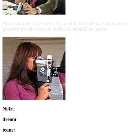
Nous sommes basés entre Lyon et la Biovallée, et nous allons
partout où vous avez de belles histoires à raconter.
Notre
dream
team
: